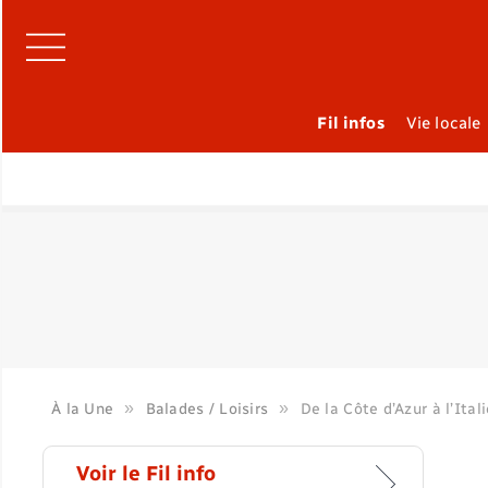
Fil infos
Vie locale
»
»
À la Une
Balades / Loisirs
De la Côte d’Azur à l’Ital
Voir le Fil info