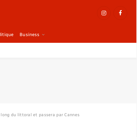
Instagram
Faceboo
litique
Business
e long du littoral et passera par Cannes