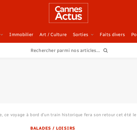
Immobilier
Art / Culture
Sorties
Faits divers
Po
ie, ce voyage à bord d’un train historique fera son retour cet été l
BALADES / LOISIRS